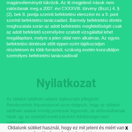
magánvéleményét tükrözik. Az itt megjelenő írások nem
valósítanak meg a 2007. évi CXXXVIII. törvény (Bszt.) 4. §
(2). bek 8. pontja szerinti befektetési elemzést és a 9. pont
szerinti befektetési tanácsadást. Bármely befektetési döntés
meghozatala során az adott befektetés megfelelőségét csak
az adott befektető személyére szabott vizsgálattal lehet
megállapítani, melyre a jelen oldal nem alkalmas. Az egyes
befektetési döntések előtt éppen ezért tájékozódjon
részletesen és több forrásból, szükség esetén konzultáljon
személyes befektetési tanácsadóval!
Nyilatkozat
Az oldalon található adatok tájékoztató jellegűek!
Rendszerünk folyamatosan azon dolgozik, hogy az oldalon
található adatok mindig pontosak legyenek, de előfordulhatnak
hibák így az ezekből eredő károkért felelősséget nem
vállalunk!
Oldalunk sütiket használ, hogy ez mit jelent és miért van
X