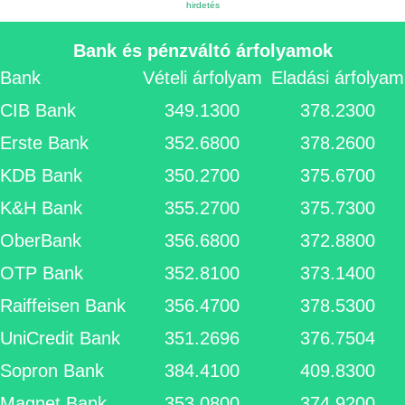
Bank és pénzváltó árfolyamok
Bank
Vételi árfolyam
Eladási árfolyam
CIB Bank
349.1300
378.2300
Erste Bank
352.6800
378.2600
KDB Bank
350.2700
375.6700
K&H Bank
355.2700
375.7300
OberBank
356.6800
372.8800
OTP Bank
352.8100
373.1400
Raiffeisen Bank
356.4700
378.5300
UniCredit Bank
351.2696
376.7504
Sopron Bank
384.4100
409.8300
Magnet Bank
353.0800
374.9200