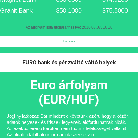
Gránit Bank
350.1000
375.5000
Az árfolyam lista utoljára frissítve: 2026.08.07. 16:10
EURO bank és pénzváltó váltó helyek
Euro árfolyam
(EUR/HUF)
Jogi nyilatkozat: Bár mindent elkövetünk azért, hogy a közölt
adatok helyesek és frissek legyenek, előfordulhatnak hibák.
Az ezekből eredő károkért nem tudunk felelősséget vállalni!
Az oldalon található információk szerkesztő