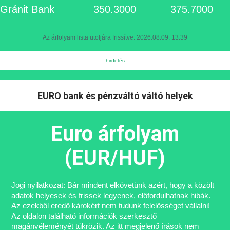
Gránit Bank
350.3000
375.7000
Az árfolyam lista utoljára frissítve: 2026.08.09. 13:39
EURO bank és pénzváltó váltó helyek
Euro árfolyam
(EUR/HUF)
Jogi nyilatkozat: Bár mindent elkövetünk azért, hogy a közölt
adatok helyesek és frissek legyenek, előfordulhatnak hibák.
Az ezekből eredő károkért nem tudunk felelősséget vállalni!
Az oldalon található információk szerkesztő
magánvéleményét tükrözik. Az itt megjelenő írások nem