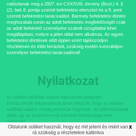
valósítanak meg a 2007. évi CXXXVIII. törvény (Bszt.) 4. §
(2). bek 8. pontja szerinti befektetési elemzést és a 9. pont
szerinti befektetési tanácsadást. Bármely befektetési döntés
meghozatala során az adott befektetés megfelelőségét csak
az adott befektető személyére szabott vizsgálattal lehet
megállapítani, melyre a jelen oldal nem alkalmas. Az egyes
befektetési döntések előtt éppen ezért tájékozódjon
részletesen és több forrásból, szükség esetén konzultáljon
személyes befektetési tanácsadóval!
Nyilatkozat
Az oldalon található adatok tájékoztató jellegűek!
Rendszerünk folyamatosan azon dolgozik, hogy az oldalon
található adatok mindig pontosak legyenek, de előfordulhatnak
hibák így az ezekből eredő károkért felelősséget nem
vállalunk!
Oldalunk sütiket használ, hogy ez mit jelent és miért van
X
rá szükség a részletekre kattintva