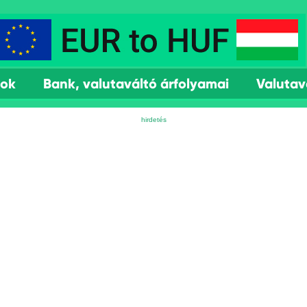
mok
Bank, valutaváltó árfolyamai
Valutav