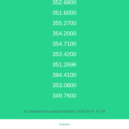
352.6800
351.6000
355.2700
354.2000
354.7100
353.4200
351.2696
384.4100
353.0800
349.7600
Az árfolyam lista utoljára frissítve: 2026.08.07. 07:49