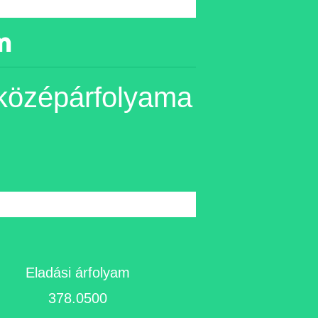
m
 középárfolyama
Eladási árfolyam
378.0500