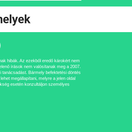
helyek
)
atnak hibák. Az ezekből eredő károkért nem
gjelenő írások nem valósítanak meg a 2007.
tési tanácsadást. Bármely befektetési döntés
ehet megállapítani, melyre a jelen oldal
zükség esetén konzultáljon személyes