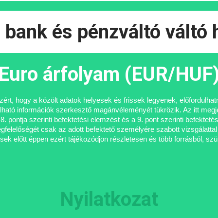
bank és pénzváltó váltó 
Euro árfolyam (EUR/HUF
azért, hogy a közölt adatok helyesek és frissek legyenek, előfordulh
található információk szerkesztő magánvéleményét tükrözik. Az itt me
 8. pontja szerinti befektetési elemzést és a 9. pont szerinti befekte
elelőségét csak az adott befektető személyére szabott vizsgálattal l
ek előtt éppen ezért tájékozódjon részletesen és több forrásból, s
Nyilatkozat