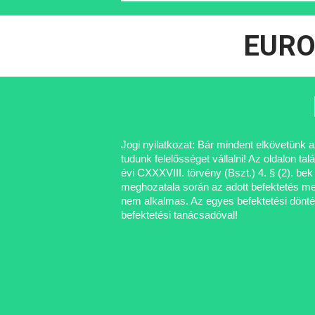
EURO 
Jogi nyilatkozat: Bár mindent elkövetünk 
tudunk felelősséget vállalni! Az oldalon 
évi CXXXVIII. törvény (Bszt.) 4. § (2). bek
meghozatala során az adott befektetés megf
nem alkalmas. Az egyes befektetési döntés
befektetési tanácsadóval!