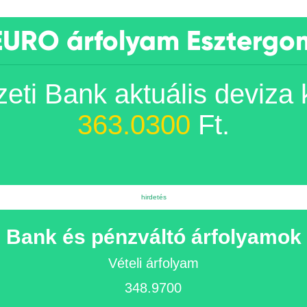
EURO árfolyam Esztergo
ti Bank aktuális deviza
363.0300
Ft.
Bank és pénzváltó árfolyamok
Vételi árfolyam
348.9700