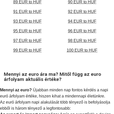
89 EUR to HUF
90 EUR to HUF
91 EUR to HUF
92 EUR to HUF
93 EUR to HUF
94 EUR to HUF
95 EUR to HUF
96 EUR to HUF
97 EUR to HUF
98 EUR to HUF
99 EUR to HUF
100 EUR to HUF
Mennyi az euro ára ma? Mitől függ az euro
árfolyam aktuális értéke?
Mennyi az euro?
Újabban minden nap fontos kérdés a napi
euró árfolyam értéke, hiszen kihat a mindennapi életünkre.
Az euró árfolyam napi alakulását több tényező is befolyásolja
ebből is három tényező a legfontosabb: