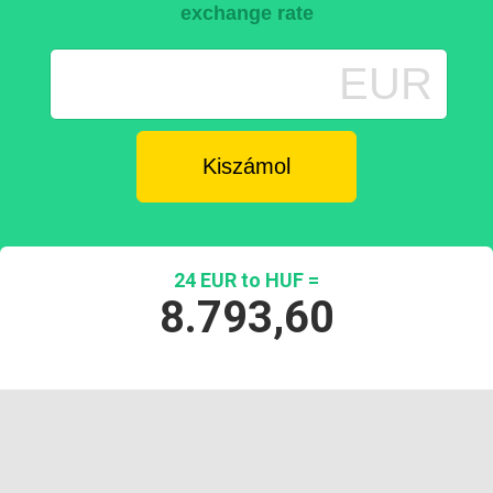
exchange rate
EUR
24 EUR to HUF =
8.793,60