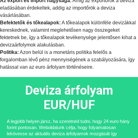
Az export és import nagysága:
Amíg az exportőrök a deviza
eladásában érdekeltek, addig az importőrök a deviza
vásárlásában.
Befektetők és tőkealapok:
A tőkealapok különféle devizákkal
kereskednek, valamint meglehetősen nagy összegeket
fektetnek be, így a tőkealapok tevékenysége jelentősen kihat a
devizaárfolymok alakulásban.
Politika:
Azon belül is a
monetáris politika
felelős a
forgalomban lévő pénz mennyiségének a szabályozására, így
hatással van az euro árfolyam történéseire.
Deviza árfolyam
EUR/HUF
A legjobb helyen jársz, ha szeretnéd tudni, hogy 24 euro hány
forint pontosan. Weboldalunk célja, hogy folyamatosan
lekövesse az aktuális deviza árfolyamok mozgását így