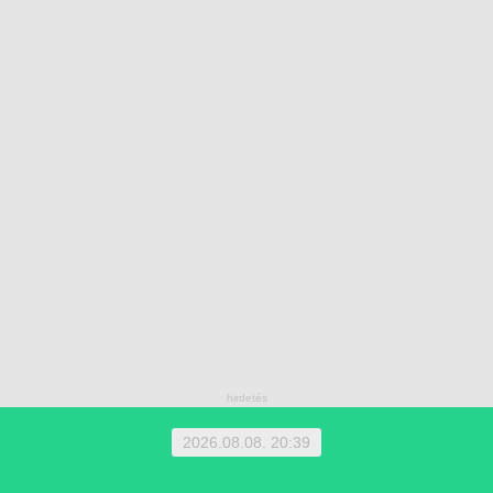
2026.08.08. 20:39
1 EUR = 366.4000 HUF | 1 HUF = 0.0027 EUR