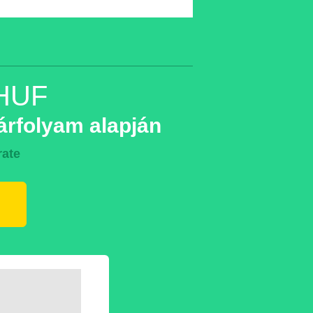
 HUF
árfolyam alapján
rate