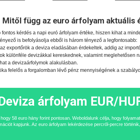
 Mitől függ az euro árfolyam aktuális 
ontos kérdés a napi euró árfolyam értéke, hiszen kihat a mind
tényező is befolyásolja ebből is három tényező a legfontosabb:
az exportőrök a deviza eladásában érdekeltek, addig az import
ok különféle devizákkal kereskednek, valamint meglehetősen na
hat a devizaárfolymok alakulásban.
tika
felelős a forgalomban lévő pénz mennyiségének a szabályoz
Deviza árfolyam EUR/HU
i, hogy 58 euro hány forint pontosan. Weboldalunk célja, hogy folyam
ciót kapjunk. Az euro árfolyam lekérdezése percről-percre történik,