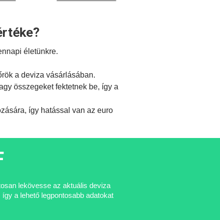
értéke?
ennapi életünkre.
őrök a deviza vásárlásában.
gy összegeket fektetnek be, így a
ására, így hatással van az euro
F
atosan lekövesse az aktuális deviza
 így a lehető legpontosabb adatokat