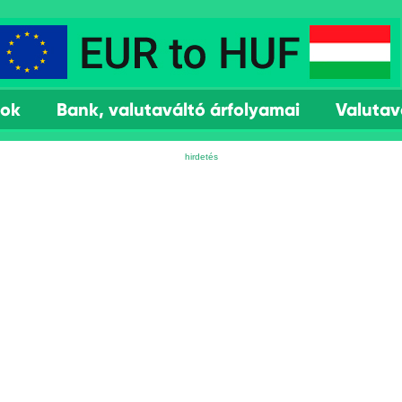
mok
Bank, valutaváltó árfolyamai
Valutav