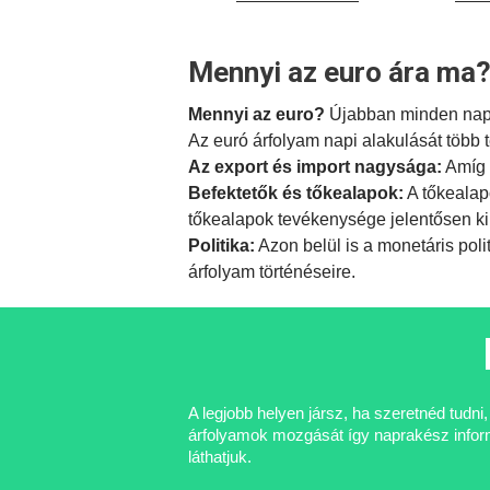
Mennyi az euro ára ma?
Mennyi az euro?
Újabban minden nap f
Az euró árfolyam napi alakulását több 
Az export és import nagysága:
Amíg 
Befektetők és tőkealapok:
A tőkealap
tőkealapok tevékenysége jelentősen ki
Politika:
Azon belül is a
monetáris poli
árfolyam történéseire.
A legjobb helyen jársz, ha szeretnéd tudn
árfolyamok mozgását így naprakész informá
láthatjuk.