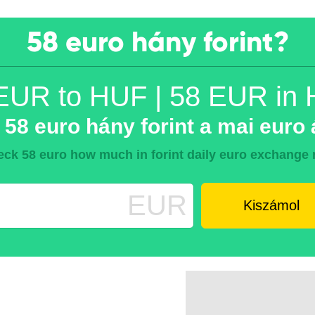
58 euro hány forint?
EUR to HUF | 58 EUR in
58 euro hány forint a mai euro 
ck 58 euro how much in forint daily euro exchange 
EUR