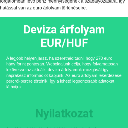
forgalomban lévő pénz mennyiségének a szabályozására, így
hatással van az euro árfolyam történéseire.
Deviza árfolyam
EUR/HUF
A legjobb helyen jársz, ha szeretnéd tudni, hogy 270 euro
hány forint pontosan. Weboldalunk célja, hogy folyamatosan
lekövesse az aktuális deviza árfolyamok mozgását így
naprakész információt kapjunk. Az euro árfolyam lekérdezése
percről-percre történik, így a lehető legpontosabb adatokat
láthatjuk.
Nyilatkozat