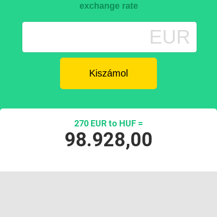
exchange rate
EUR
270 EUR to HUF =
98.928,00