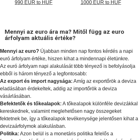
990 EUR to HUF
1000 EUR to HUF
Mennyi az euro ára ma? Mitől függ az euro
árfolyam aktuális értéke?
Mennyi az euro?
Újabban minden nap fontos kérdés a napi
euró árfolyam értéke, hiszen kihat a mindennapi életünkre.
Az euró árfolyam napi alakulását több tényező is befolyásolja
ebből is három tényező a legfontosabb:
Az export és import nagysága:
Amíg az exportőrök a deviza
eladásában érdekeltek, addig az importőrök a deviza
vásárlásában.
Befektetők és tőkealapok:
A tőkealapok különféle devizákkal
kereskednek, valamint meglehetősen nagy összegeket
fektetnek be, így a tőkealapok tevékenysége jelentősen kihat a
devizaárfolymok alakulásban.
Politika:
Azon belül is a
monetáris politika
felelős a