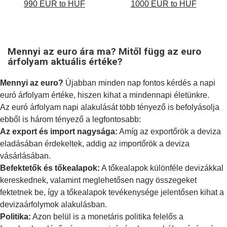
990 EUR to HUF
1000 EUR to HUF
Mennyi az euro ára ma? Mitől függ az euro
árfolyam aktuális értéke?
Mennyi az euro?
Újabban minden nap fontos kérdés a napi
euró árfolyam értéke, hiszen kihat a mindennapi életünkre.
Az euró árfolyam napi alakulását több tényező is befolyásolja
ebből is három tényező a legfontosabb:
Az export és import nagysága:
Amíg az exportőrök a deviza
eladásában érdekeltek, addig az importőrök a deviza
vásárlásában.
Befektetők és tőkealapok:
A tőkealapok különféle devizákkal
kereskednek, valamint meglehetősen nagy összegeket
fektetnek be, így a tőkealapok tevékenysége jelentősen kihat a
devizaárfolymok alakulásban.
Politika:
Azon belül is a
monetáris politika
felelős a