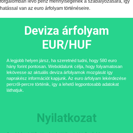
forgalomban lévő pénz mennyiségének a szabályozására, így
hatással van az euro árfolyam történéseire.
Deviza árfolyam
EUR/HUF
A legjobb helyen jársz, ha szeretnéd tudni, hogy 580 euro
hány forint pontosan. Weboldalunk célja, hogy folyamatosan
lekövesse az aktuális deviza árfolyamok mozgását így
naprakész információt kapjunk. Az euro árfolyam lekérdezése
percről-percre történik, így a lehető legpontosabb adatokat
láthatjuk.
Nyilatkozat