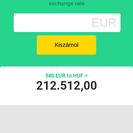
exchange rate
EUR
580 EUR to HUF =
212.512,00