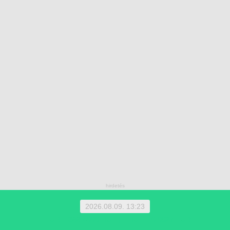
2026.08.09. 13:23
1 EUR = 366.4000 HUF | 1 HUF = 0.0027 EUR