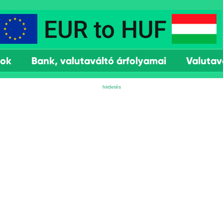
mok
Bank, valutaváltó árfolyamai
Valutav