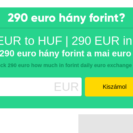
290 euro hány forint?
EUR to HUF | 290 EUR i
90 euro hány forint a mai euro
ck 290 euro how much in forint daily euro exchange 
EUR