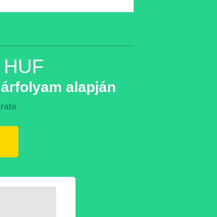
n HUF
 árfolyam alapján
rate