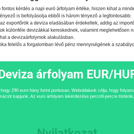
ontos kérdés a napi euró árfolyam értéke, hiszen kihat a mind
tényező is befolyásolja ebből is három tényező a legfontosabb:
az exportőrök a deviza eladásában érdekeltek, addig az import
ok különféle devizákkal kereskednek, valamint meglehetősen na
hat a devizaárfolymok alakulásban.
tika
felelős a forgalomban lévő pénz mennyiségének a szabályoz
Deviza árfolyam EUR/HU
i, hogy 290 euro hány forint pontosan. Weboldalunk célja, hogy folya
ciót kapjunk. Az euro árfolyam lekérdezése percről-percre történik,
Nyilatkozat