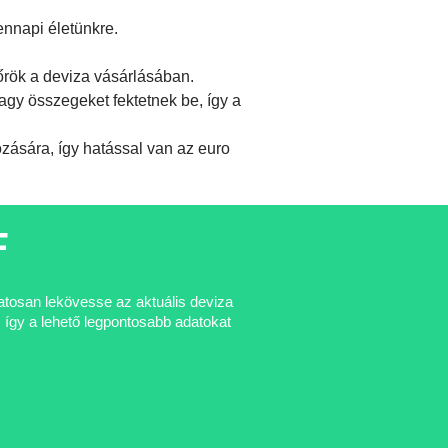
ennapi életünkre.
őrök a deviza vásárlásában.
gy összegeket fektetnek be, így a
ására, így hatással van az euro
F
matosan lekövesse az aktuális deviza
 így a lehető legpontosabb adatokat