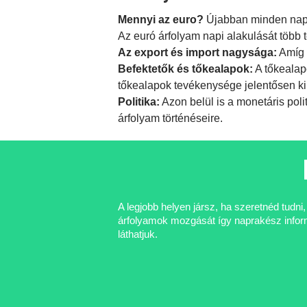
Mennyi az euro?
Újabban minden nap f
Az euró árfolyam napi alakulását több 
Az export és import nagysága:
Amíg 
Befektetők és tőkealapok:
A tőkealap
tőkealapok tevékenysége jelentősen ki
Politika:
Azon belül is a
monetáris poli
árfolyam történéseire.
A legjobb helyen jársz, ha szeretnéd tudn
árfolyamok mozgását így naprakész informá
láthatjuk.