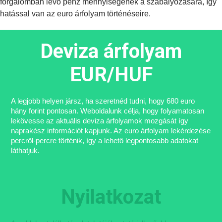
forgalomban lévő pénz mennyiségének a szabályozására, így
hatással van az euro árfolyam történéseire.
Deviza árfolyam
EUR/HUF
A legjobb helyen jársz, ha szeretnéd tudni, hogy 680 euro
hány forint pontosan. Weboldalunk célja, hogy folyamatosan
lekövesse az aktuális deviza árfolyamok mozgását így
naprakész információt kapjunk. Az euro árfolyam lekérdezése
percről-percre történik, így a lehető legpontosabb adatokat
láthatjuk.
Nyilatkozat