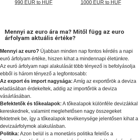
990 EUR to HUF
1000 EUR to HUF
Mennyi az euro ára ma? Mitől függ az euro
árfolyam aktuális értéke?
Mennyi az euro?
Újabban minden nap fontos kérdés a napi
euró árfolyam értéke, hiszen kihat a mindennapi életünkre.
Az euró árfolyam napi alakulását több tényező is befolyásolja
ebből is három tényező a legfontosabb:
Az export és import nagysága:
Amíg az exportőrök a deviza
eladásában érdekeltek, addig az importőrök a deviza
vásárlásában.
Befektetők és tőkealapok:
A tőkealapok különféle devizákkal
kereskednek, valamint meglehetősen nagy összegeket
fektetnek be, így a tőkealapok tevékenysége jelentősen kihat a
devizaárfolymok alakulásban.
Politika:
Azon belül is a
monetáris politika
felelős a