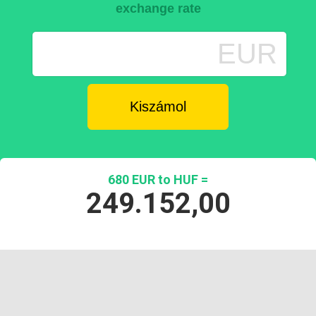
exchange rate
EUR
680 EUR to HUF =
249.152,00