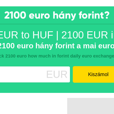
2100 euro hány forint?
EUR to HUF | 2100 EUR 
100 euro hány forint a mai euro
k 2100 euro how much in forint daily euro exchange
EUR