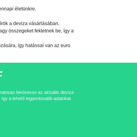
ennapi életünkre.
őrök a deviza vásárlásában.
gy összegeket fektetnek be, így a
ására, így hatással van az euro
F
amatosan lekövesse az aktuális deviza
 így a lehető legpontosabb adatokat