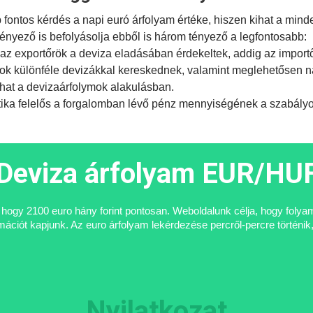
ontos kérdés a napi euró árfolyam értéke, hiszen kihat a mind
tényező is befolyásolja ebből is három tényező a legfontosabb:
az exportőrök a deviza eladásában érdekeltek, addig az import
ok különféle devizákkal kereskednek, valamint meglehetősen na
hat a devizaárfolymok alakulásban.
tika
felelős a forgalomban lévő pénz mennyiségének a szabályoz
Deviza árfolyam EUR/HU
i, hogy 2100 euro hány forint pontosan. Weboldalunk célja, hogy foly
ciót kapjunk. Az euro árfolyam lekérdezése percről-percre történik,
Nyilatkozat