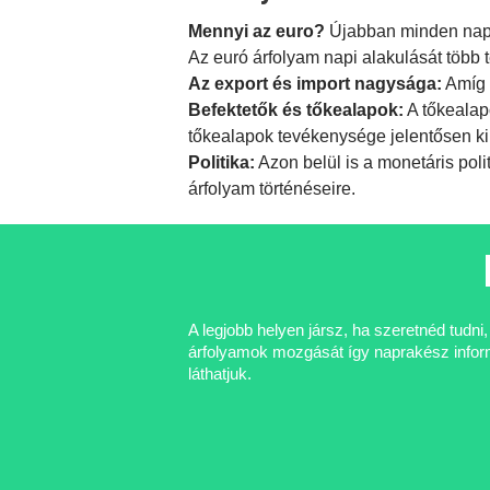
Mennyi az euro?
Újabban minden nap f
Az euró árfolyam napi alakulását több 
Az export és import nagysága:
Amíg 
Befektetők és tőkealapok:
A tőkealap
tőkealapok tevékenysége jelentősen ki
Politika:
Azon belül is a
monetáris poli
árfolyam történéseire.
A legjobb helyen jársz, ha szeretnéd tudn
árfolyamok mozgását így naprakész informá
láthatjuk.