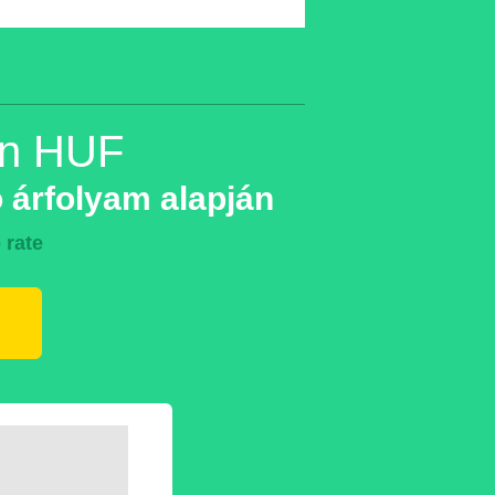
in HUF
 árfolyam alapján
 rate