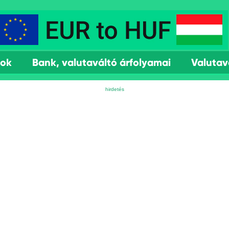
mok
Bank, valutaváltó árfolyamai
Valutav