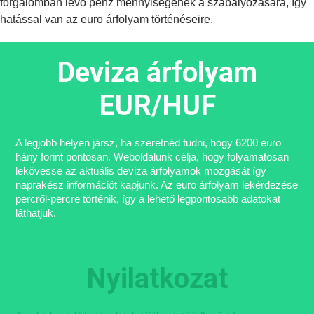
forgalomban lévő pénz mennyiségének a szabályozására, így
hatással van az euro árfolyam történéseire.
Deviza árfolyam
EUR/HUF
A legjobb helyen jársz, ha szeretnéd tudni, hogy 6200 euro
hány forint pontosan. Weboldalunk célja, hogy folyamatosan
lekövesse az aktuális deviza árfolyamok mozgását így
naprakész információt kapjunk. Az euro árfolyam lekérdezése
percről-percre történik, így a lehető legpontosabb adatokat
láthatjuk.
Nyilatkozat