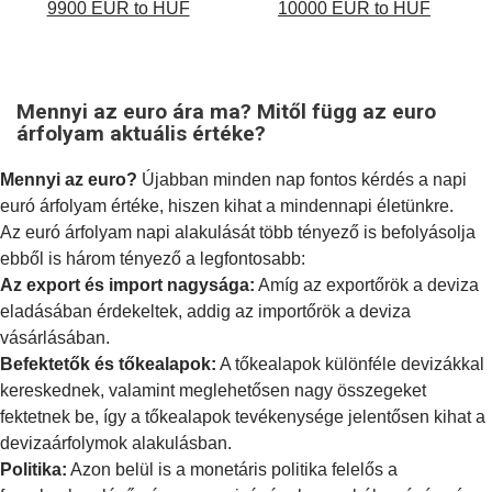
9900 EUR to HUF
10000 EUR to HUF
Mennyi az euro ára ma? Mitől függ az euro
árfolyam aktuális értéke?
Mennyi az euro?
Újabban minden nap fontos kérdés a napi
euró árfolyam értéke, hiszen kihat a mindennapi életünkre.
Az euró árfolyam napi alakulását több tényező is befolyásolja
ebből is három tényező a legfontosabb:
Az export és import nagysága:
Amíg az exportőrök a deviza
eladásában érdekeltek, addig az importőrök a deviza
vásárlásában.
Befektetők és tőkealapok:
A tőkealapok különféle devizákkal
kereskednek, valamint meglehetősen nagy összegeket
fektetnek be, így a tőkealapok tevékenysége jelentősen kihat a
devizaárfolymok alakulásban.
Politika:
Azon belül is a
monetáris politika
felelős a