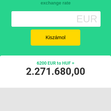
exchange rate
EUR
6200 EUR to HUF =
2.271.680,00