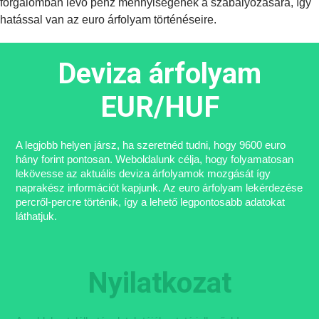
forgalomban lévő pénz mennyiségének a szabályozására, így
hatással van az euro árfolyam történéseire.
Deviza árfolyam
EUR/HUF
A legjobb helyen jársz, ha szeretnéd tudni, hogy 9600 euro
hány forint pontosan. Weboldalunk célja, hogy folyamatosan
lekövesse az aktuális deviza árfolyamok mozgását így
naprakész információt kapjunk. Az euro árfolyam lekérdezése
percről-percre történik, így a lehető legpontosabb adatokat
láthatjuk.
Nyilatkozat