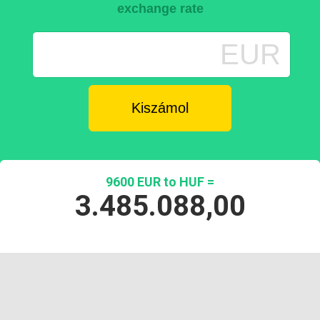
exchange rate
EUR
9600 EUR to HUF =
3.485.088,00