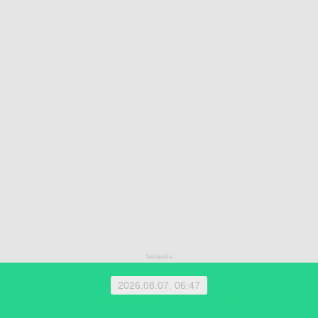
2026.08.07. 06:47
1 EUR = 363.0300 HUF | 1 HUF = 0.0028 EUR