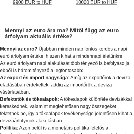
9900 EUR to HUF
10000 EUR to HUF
Mennyi az euro ára ma? Mitől függ az euro
árfolyam aktuális értéke?
Mennyi az euro?
Újabban minden nap fontos kérdés a napi
euró árfolyam értéke, hiszen kihat a mindennapi életünkre.
Az euró árfolyam napi alakulását több tényező is befolyásolja
ebből is három tényező a legfontosabb:
Az export és import nagysága:
Amíg az exportőrök a deviza
eladásában érdekeltek, addig az importőrök a deviza
vásárlásában.
Befektetők és tőkealapok:
A tőkealapok különféle devizákkal
kereskednek, valamint meglehetősen nagy összegeket
fektetnek be, így a tőkealapok tevékenysége jelentősen kihat a
devizaárfolymok alakulásban.
Politika:
Azon belül is a
monetáris politika
felelős a