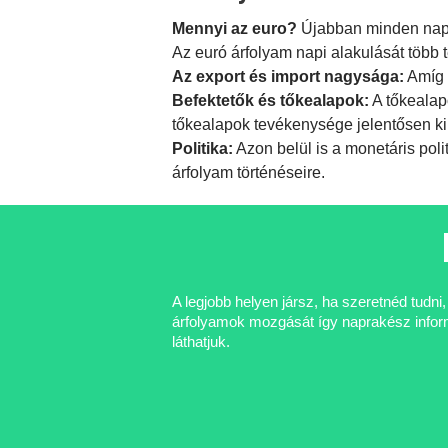
Mennyi az euro?
Újabban minden nap f
Az euró árfolyam napi alakulását több 
Az export és import nagysága:
Amíg 
Befektetők és tőkealapok:
A tőkealap
tőkealapok tevékenysége jelentősen ki
Politika:
Azon belül is a
monetáris poli
árfolyam történéseire.
A legjobb helyen jársz, ha szeretnéd tudn
árfolyamok mozgását így naprakész informá
láthatjuk.