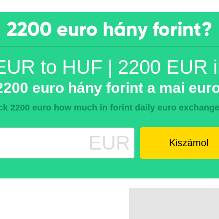
2200 euro hány forint?
EUR to HUF | 2200 EUR 
200 euro hány forint a mai euro
k 2200 euro how much in forint daily euro exchange
EUR