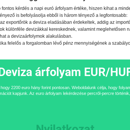
ontos kérdés a napi euró árfolyam értéke, hiszen kihat a mind
tényező is befolyásolja ebből is három tényező a legfontosabb:
az exportőrök a deviza eladásában érdekeltek, addig az import
ok különféle devizákkal kereskednek, valamint meglehetősen na
hat a devizaárfolymok alakulásban.
tika
felelős a forgalomban lévő pénz mennyiségének a szabályoz
Deviza árfolyam EUR/HU
i, hogy 2200 euro hány forint pontosan. Weboldalunk célja, hogy foly
ciót kapjunk. Az euro árfolyam lekérdezése percről-percre történik,
Nyilatkozat