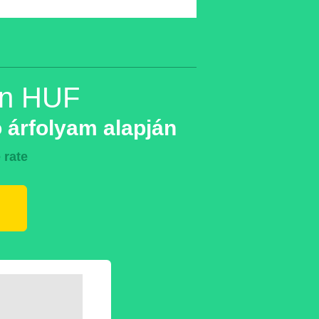
in HUF
 árfolyam alapján
 rate