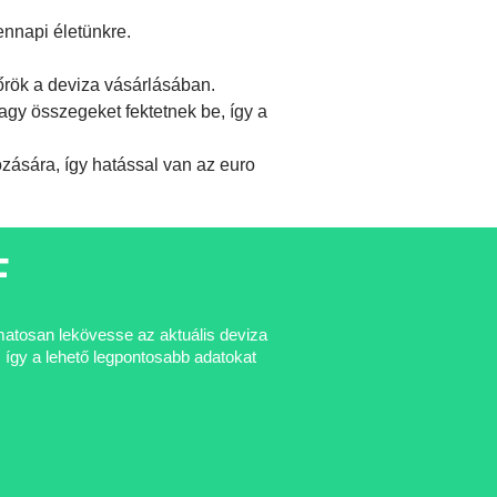
ennapi életünkre.
őrök a deviza vásárlásában.
gy összegeket fektetnek be, így a
ására, így hatással van az euro
F
amatosan lekövesse az aktuális deviza
 így a lehető legpontosabb adatokat