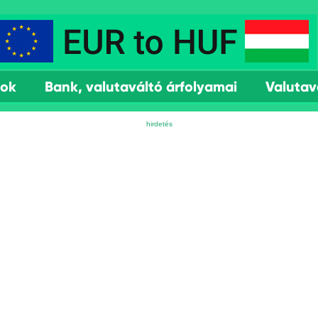
mok
Bank, valutaváltó árfolyamai
Valutav