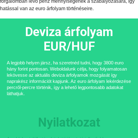
forgalomban lévő pénz mennyiségének a szabályozására, így
hatással van az euro árfolyam történéseire.
Deviza árfolyam
EUR/HUF
A legjobb helyen jársz, ha szeretnéd tudni, hogy 3800 euro
hány forint pontosan. Weboldalunk célja, hogy folyamatosan
lekövesse az aktuális deviza árfolyamok mozgását így
naprakész információt kapjunk. Az euro árfolyam lekérdezése
percről-percre történik, így a lehető legpontosabb adatokat
láthatjuk.
Nyilatkozat