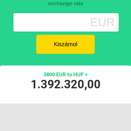
exchange rate
EUR
3800 EUR to HUF =
1.392.320,00