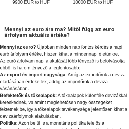
9900 EUR to HUF
10000 EUR to HUF
Mennyi az euro ára ma? Mitől függ az euro
árfolyam aktuális értéke?
Mennyi az euro?
Újabban minden nap fontos kérdés a napi
euró árfolyam értéke, hiszen kihat a mindennapi életünkre.
Az euró árfolyam napi alakulását több tényező is befolyásolja
ebből is három tényező a legfontosabb:
Az export és import nagysága:
Amíg az exportőrök a deviza
eladásában érdekeltek, addig az importőrök a deviza
vásárlásában.
Befektetők és tőkealapok:
A tőkealapok különféle devizákkal
kereskednek, valamint meglehetősen nagy összegeket
fektetnek be, így a tőkealapok tevékenysége jelentősen kihat a
devizaárfolymok alakulásban.
Politika:
Azon belül is a
monetáris politika
felelős a