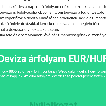
ontos kérdés a napi euró árfolyam értéke, hiszen kihat a mind
tényező is befolyásolja ebből is három tényező a legfontosabb:
az exportőrök a deviza eladásában érdekeltek, addig az import
ok különféle devizákkal kereskednek, valamint meglehetősen na
hat a devizaárfolymok alakulásban.
tika
felelős a forgalomban lévő pénz mennyiségének a szabályoz
Deviza árfolyam EUR/HU
i, hogy 8800 euro hány forint pontosan. Weboldalunk célja, hogy foly
ciót kapjunk. Az euro árfolyam lekérdezése percről-percre történik,
Nyilatkozat