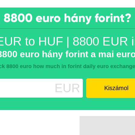
8800 euro hány forint?
EUR to HUF | 8800 EUR 
800 euro hány forint a mai euro
k 8800 euro how much in forint daily euro exchange
EUR