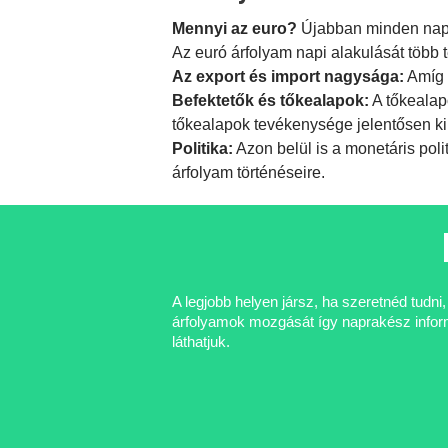
Mennyi az euro?
Újabban minden nap f
Az euró árfolyam napi alakulását több 
Az export és import nagysága:
Amíg 
Befektetők és tőkealapok:
A tőkealap
tőkealapok tevékenysége jelentősen ki
Politika:
Azon belül is a
monetáris poli
árfolyam történéseire.
A legjobb helyen jársz, ha szeretnéd tudn
árfolyamok mozgását így naprakész informá
láthatjuk.