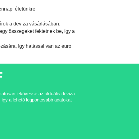
ennapi életünkre.
őrök a deviza vásárlásában.
gy összegeket fektetnek be, így a
ására, így hatással van az euro
F
amatosan lekövesse az aktuális deviza
 így a lehető legpontosabb adatokat