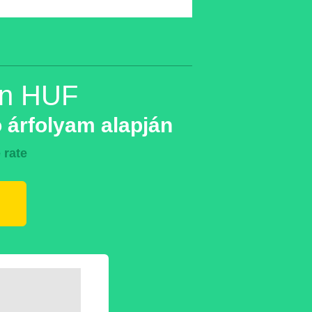
in HUF
 árfolyam alapján
 rate