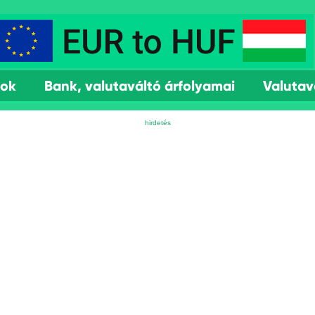
mok
Bank, valutaváltó árfolyamai
Valutav