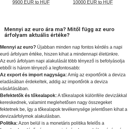
9900 EUR to HUF
10000 EUR to HUF
Mennyi az euro ára ma? Mitől függ az euro
árfolyam aktuális értéke?
Mennyi az euro?
Újabban minden nap fontos kérdés a napi
euró árfolyam értéke, hiszen kihat a mindennapi életünkre.
Az euró árfolyam napi alakulását több tényező is befolyásolja
ebből is három tényező a legfontosabb:
Az export és import nagysága:
Amíg az exportőrök a deviza
eladásában érdekeltek, addig az importőrök a deviza
vásárlásában.
Befektetők és tőkealapok:
A tőkealapok különféle devizákkal
kereskednek, valamint meglehetősen nagy összegeket
fektetnek be, így a tőkealapok tevékenysége jelentősen kihat a
devizaárfolymok alakulásban.
Politika:
Azon belül is a
monetáris politika
felelős a