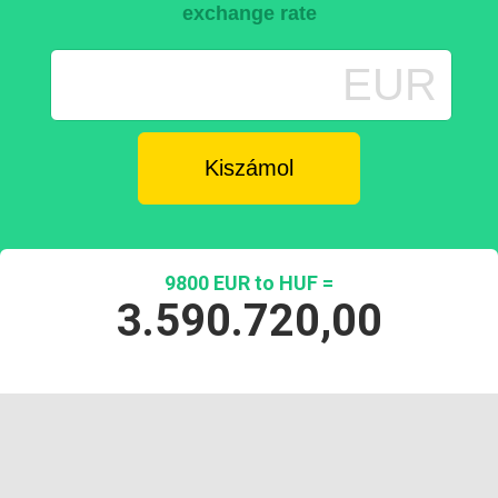
exchange rate
EUR
9800 EUR to HUF =
3.590.720,00