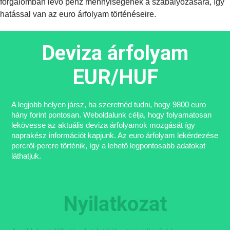
forgalomban lévő pénz mennyiségének a szabályozására, így
hatással van az euro árfolyam történéseire.
Deviza árfolyam
EUR/HUF
A legjobb helyen jársz, ha szeretnéd tudni, hogy 9800 euro
hány forint pontosan. Weboldalunk célja, hogy folyamatosan
lekövesse az aktuális deviza árfolyamok mozgását így
naprakész információt kapjunk. Az euro árfolyam lekérdezése
percről-percre történik, így a lehető legpontosabb adatokat
láthatjuk.
Nyilatkozat