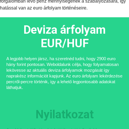
forgalomban lévő pénz mennyiségének a szabályozására, így
hatással van az euro árfolyam történéseire.
Deviza árfolyam
EUR/HUF
A legjobb helyen jársz, ha szeretnéd tudni, hogy 2900 euro
hány forint pontosan. Weboldalunk célja, hogy folyamatosan
lekövesse az aktuális deviza árfolyamok mozgását így
naprakész információt kapjunk. Az euro árfolyam lekérdezése
percről-percre történik, így a lehető legpontosabb adatokat
láthatjuk.
Nyilatkozat