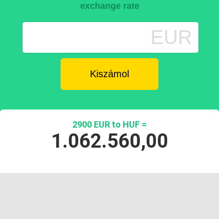
exchange rate
EUR
2900 EUR to HUF =
1.062.560,00