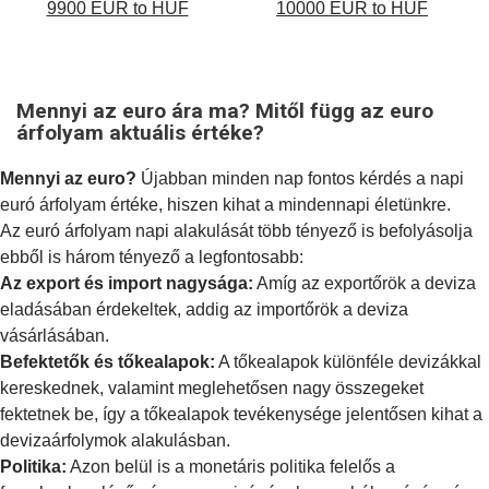
9900 EUR to HUF
10000 EUR to HUF
Mennyi az euro ára ma? Mitől függ az euro
árfolyam aktuális értéke?
Mennyi az euro?
Újabban minden nap fontos kérdés a napi
euró árfolyam értéke, hiszen kihat a mindennapi életünkre.
Az euró árfolyam napi alakulását több tényező is befolyásolja
ebből is három tényező a legfontosabb:
Az export és import nagysága:
Amíg az exportőrök a deviza
eladásában érdekeltek, addig az importőrök a deviza
vásárlásában.
Befektetők és tőkealapok:
A tőkealapok különféle devizákkal
kereskednek, valamint meglehetősen nagy összegeket
fektetnek be, így a tőkealapok tevékenysége jelentősen kihat a
devizaárfolymok alakulásban.
Politika:
Azon belül is a
monetáris politika
felelős a