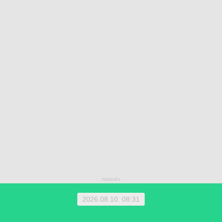
2026.08.10. 08:31
1 EUR = 366.4000 HUF | 1 HUF = 0.0027 EUR