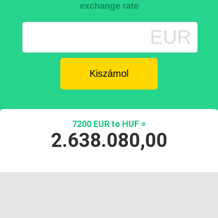
exchange rate
EUR
7200 EUR to HUF =
2.638.080,00