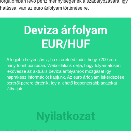
forgalomban lévő pénz mennyiségének a szabályozására, így
hatással van az euro árfolyam történéseire.
Deviza árfolyam
EUR/HUF
A legjobb helyen jársz, ha szeretnéd tudni, hogy 7200 euro
hány forint pontosan. Weboldalunk célja, hogy folyamatosan
lekövesse az aktuális deviza árfolyamok mozgását így
naprakész információt kapjunk. Az euro árfolyam lekérdezése
percről-percre történik, így a lehető legpontosabb adatokat
láthatjuk.
Nyilatkozat