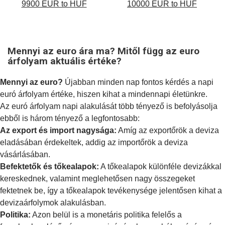
9900 EUR to HUF
10000 EUR to HUF
Mennyi az euro ára ma? Mitől függ az euro
árfolyam aktuális értéke?
Mennyi az euro?
Újabban minden nap fontos kérdés a napi
euró árfolyam értéke, hiszen kihat a mindennapi életünkre.
Az euró árfolyam napi alakulását több tényező is befolyásolja
ebből is három tényező a legfontosabb:
Az export és import nagysága:
Amíg az exportőrök a deviza
eladásában érdekeltek, addig az importőrök a deviza
vásárlásában.
Befektetők és tőkealapok:
A tőkealapok különféle devizákkal
kereskednek, valamint meglehetősen nagy összegeket
fektetnek be, így a tőkealapok tevékenysége jelentősen kihat a
devizaárfolymok alakulásban.
Politika:
Azon belül is a
monetáris politika
felelős a