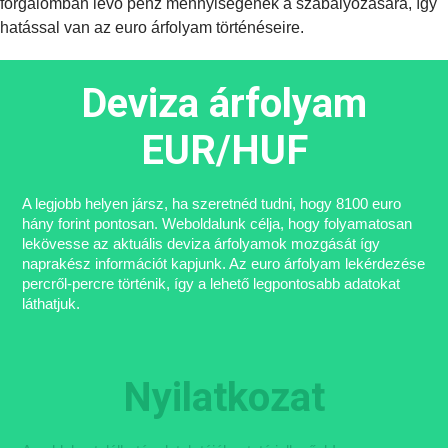
forgalomban lévő pénz mennyiségének a szabályozására, így
hatással van az euro árfolyam történéseire.
Deviza árfolyam
EUR/HUF
A legjobb helyen jársz, ha szeretnéd tudni, hogy 8100 euro
hány forint pontosan. Weboldalunk célja, hogy folyamatosan
lekövesse az aktuális deviza árfolyamok mozgását így
naprakész információt kapjunk. Az euro árfolyam lekérdezése
percről-percre történik, így a lehető legpontosabb adatokat
láthatjuk.
Nyilatkozat