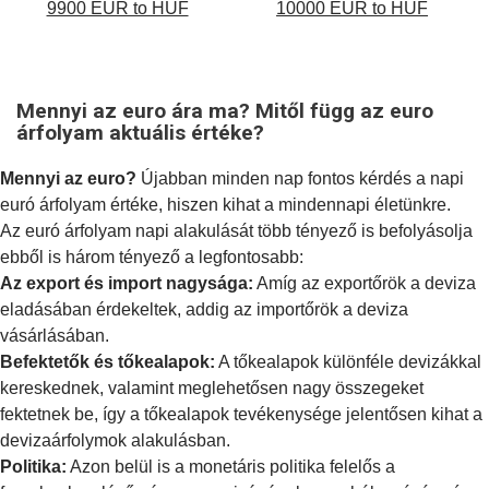
9900 EUR to HUF
10000 EUR to HUF
Mennyi az euro ára ma? Mitől függ az euro
árfolyam aktuális értéke?
Mennyi az euro?
Újabban minden nap fontos kérdés a napi
euró árfolyam értéke, hiszen kihat a mindennapi életünkre.
Az euró árfolyam napi alakulását több tényező is befolyásolja
ebből is három tényező a legfontosabb:
Az export és import nagysága:
Amíg az exportőrök a deviza
eladásában érdekeltek, addig az importőrök a deviza
vásárlásában.
Befektetők és tőkealapok:
A tőkealapok különféle devizákkal
kereskednek, valamint meglehetősen nagy összegeket
fektetnek be, így a tőkealapok tevékenysége jelentősen kihat a
devizaárfolymok alakulásban.
Politika:
Azon belül is a
monetáris politika
felelős a