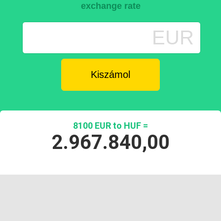
exchange rate
EUR
8100 EUR to HUF =
2.967.840,00