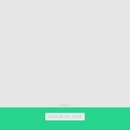
2026.08.10. 10:53
1 EUR = 366.4000 HUF | 1 HUF = 0.0027 EUR