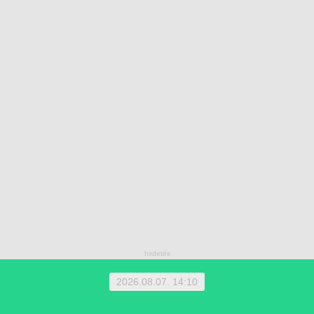
2026.08.07. 14:10
1 EUR = 366.4000 HUF | 1 HUF = 0.0027 EUR