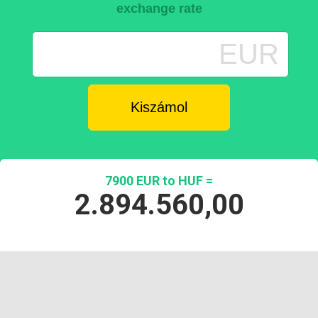
exchange rate
EUR
7900 EUR to HUF =
2.894.560,00