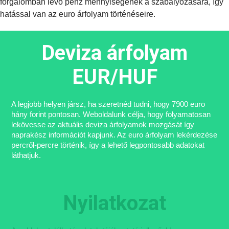
forgalomban lévő pénz mennyiségének a szabályozására, így
hatással van az euro árfolyam történéseire.
Deviza árfolyam
EUR/HUF
A legjobb helyen jársz, ha szeretnéd tudni, hogy 7900 euro
hány forint pontosan. Weboldalunk célja, hogy folyamatosan
lekövesse az aktuális deviza árfolyamok mozgását így
naprakész információt kapjunk. Az euro árfolyam lekérdezése
percről-percre történik, így a lehető legpontosabb adatokat
láthatjuk.
Nyilatkozat