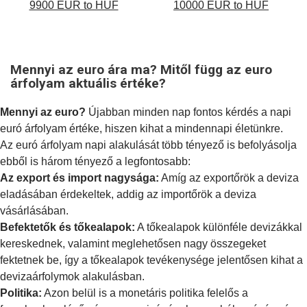
9900 EUR to HUF
10000 EUR to HUF
Mennyi az euro ára ma? Mitől függ az euro
árfolyam aktuális értéke?
Mennyi az euro?
Újabban minden nap fontos kérdés a napi
euró árfolyam értéke, hiszen kihat a mindennapi életünkre.
Az euró árfolyam napi alakulását több tényező is befolyásolja
ebből is három tényező a legfontosabb:
Az export és import nagysága:
Amíg az exportőrök a deviza
eladásában érdekeltek, addig az importőrök a deviza
vásárlásában.
Befektetők és tőkealapok:
A tőkealapok különféle devizákkal
kereskednek, valamint meglehetősen nagy összegeket
fektetnek be, így a tőkealapok tevékenysége jelentősen kihat a
devizaárfolymok alakulásban.
Politika:
Azon belül is a
monetáris politika
felelős a