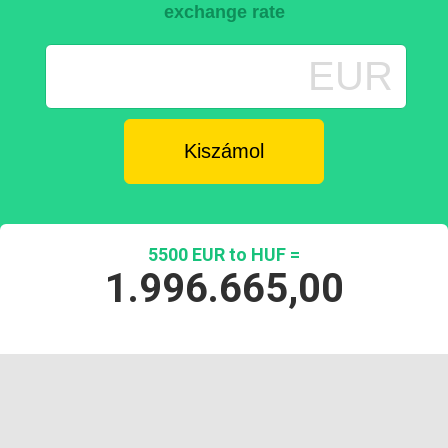
exchange rate
EUR
5500 EUR to HUF =
1.996.665,00