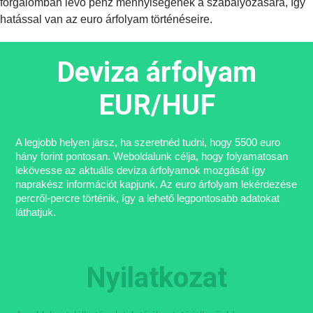
forgalomban lévő pénz mennyiségének a szabályozására, így
hatással van az euro árfolyam történéseire.
Deviza árfolyam
EUR/HUF
A legjobb helyen jársz, ha szeretnéd tudni, hogy 5500 euro
hány forint pontosan. Weboldalunk célja, hogy folyamatosan
lekövesse az aktuális deviza árfolyamok mozgását így
naprakész információt kapjunk. Az euro árfolyam lekérdezése
percről-percre történik, így a lehető legpontosabb adatokat
láthatjuk.
Nyilatkozat