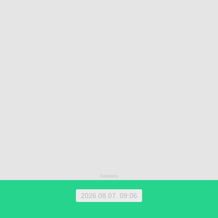
2026.08.07. 09:06
1 EUR = 363.0300 HUF | 1 HUF = 0.0028 EUR