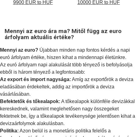
9900 EUR to HUF
10000 EUR to HUF
Mennyi az euro ára ma? Mitől függ az euro
árfolyam aktuális értéke?
Mennyi az euro?
Újabban minden nap fontos kérdés a napi
euró árfolyam értéke, hiszen kihat a mindennapi életünkre.
Az euró árfolyam napi alakulását több tényező is befolyásolja
ebből is három tényező a legfontosabb:
Az export és import nagysága:
Amíg az exportőrök a deviza
eladásában érdekeltek, addig az importőrök a deviza
vásárlásában.
Befektetők és tőkealapok:
A tőkealapok különféle devizákkal
kereskednek, valamint meglehetősen nagy összegeket
fektetnek be, így a tőkealapok tevékenysége jelentősen kihat a
devizaárfolymok alakulásban.
Politika:
Azon belül is a
monetáris politika
felelős a