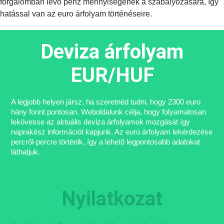
forgalomban lévő pénz mennyiségének a szabályozására, így
hatással van az euro árfolyam történéseire.
Deviza árfolyam
EUR/HUF
A legjobb helyen jársz, ha szeretnéd tudni, hogy 2300 euro
hány forint pontosan. Weboldalunk célja, hogy folyamatosan
lekövesse az aktuális deviza árfolyamok mozgását így
naprakész információt kapjunk. Az euro árfolyam lekérdezése
percről-percre történik, így a lehető legpontosabb adatokat
láthatjuk.
Nyilatkozat