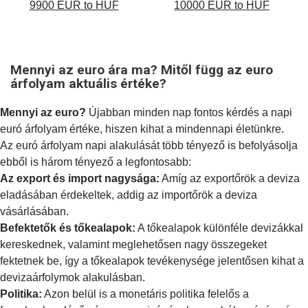
9900 EUR to HUF
10000 EUR to HUF
Mennyi az euro ára ma? Mitől függ az euro
árfolyam aktuális értéke?
Mennyi az euro?
Újabban minden nap fontos kérdés a napi
euró árfolyam értéke, hiszen kihat a mindennapi életünkre.
Az euró árfolyam napi alakulását több tényező is befolyásolja
ebből is három tényező a legfontosabb:
Az export és import nagysága:
Amíg az exportőrök a deviza
eladásában érdekeltek, addig az importőrök a deviza
vásárlásában.
Befektetők és tőkealapok:
A tőkealapok különféle devizákkal
kereskednek, valamint meglehetősen nagy összegeket
fektetnek be, így a tőkealapok tevékenysége jelentősen kihat a
devizaárfolymok alakulásban.
Politika:
Azon belül is a
monetáris politika
felelős a