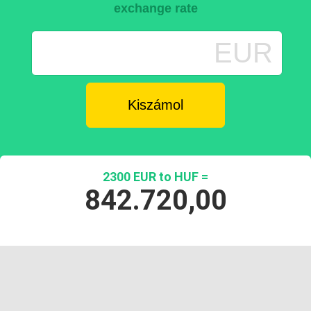
exchange rate
EUR
2300 EUR to HUF =
842.720,00