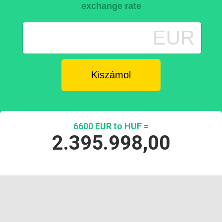
exchange rate
EUR
6600 EUR to HUF =
2.395.998,00