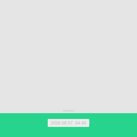
2026.08.07. 04:45
1 EUR = 363.0300 HUF | 1 HUF = 0.0028 EUR