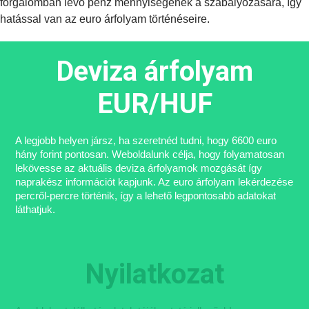
forgalomban lévő pénz mennyiségének a szabályozására, így
hatással van az euro árfolyam történéseire.
Deviza árfolyam
EUR/HUF
A legjobb helyen jársz, ha szeretnéd tudni, hogy 6600 euro
hány forint pontosan. Weboldalunk célja, hogy folyamatosan
lekövesse az aktuális deviza árfolyamok mozgását így
naprakész információt kapjunk. Az euro árfolyam lekérdezése
percről-percre történik, így a lehető legpontosabb adatokat
láthatjuk.
Nyilatkozat