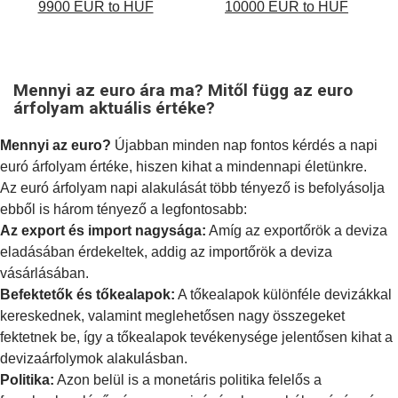
9900 EUR to HUF
10000 EUR to HUF
Mennyi az euro ára ma? Mitől függ az euro
árfolyam aktuális értéke?
Mennyi az euro?
Újabban minden nap fontos kérdés a napi
euró árfolyam értéke, hiszen kihat a mindennapi életünkre.
Az euró árfolyam napi alakulását több tényező is befolyásolja
ebből is három tényező a legfontosabb:
Az export és import nagysága:
Amíg az exportőrök a deviza
eladásában érdekeltek, addig az importőrök a deviza
vásárlásában.
Befektetők és tőkealapok:
A tőkealapok különféle devizákkal
kereskednek, valamint meglehetősen nagy összegeket
fektetnek be, így a tőkealapok tevékenysége jelentősen kihat a
devizaárfolymok alakulásban.
Politika:
Azon belül is a
monetáris politika
felelős a